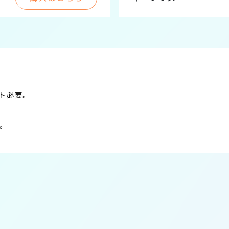
ト必要。
。