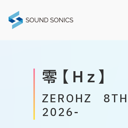
零【Hz】
ZEROHZ 8TH
2026-